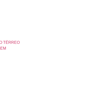
NO TÉRREO
GEM