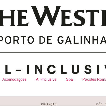
Acomodações
All-Inclusive
Spa
Pacotes Româ
S
CRIANÇAS
CÓD. 