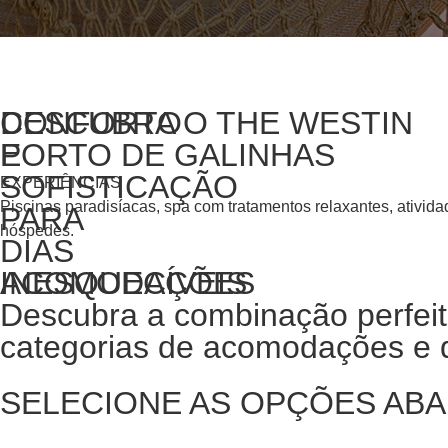
CONFORTO
DESCUBRA O THE WESTIN
E
PORTO DE GALINHAS
SOFISTICAÇÃO
EXPERIÊNCIAS
Piscinas paradisíacas, spa com tratamentos relaxantes, ativi
PARA
hóspedes.
DIAS
INESQUECÍVEIS
ACOMODAÇÕES
Descubra a combinação perfeita
categorias de acomodações e d
SELECIONE AS OPÇÕES ABA