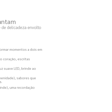
cantam
e de delicadeza envolto
nsformar momentos a dois em
coração, escritas
uz suave LED, brinde ao
Amenidade), sabores que
s.
inde), uma recordação