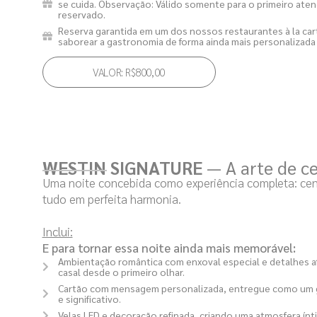
se cuida. Observação: Válido somente para o primeiro at
reservado.
Reserva garantida em um dos nossos restaurantes à la car
saborear a gastronomia de forma ainda mais personalizada 
VALOR: R$800,00
WESTIN SIGNATURE
— A arte de c
Uma noite concebida como experiência completa: cená
tudo em perfeita harmonia.
Inclui:
E para tornar essa noite ainda mais memorável:
Ambientação romântica com enxoval especial e detalhes 
casal desde o primeiro olhar.
Cartão com mensagem personalizada, entregue como um g
e significativo.
Velas LED e decoração refinada, criando uma atmosfera ín