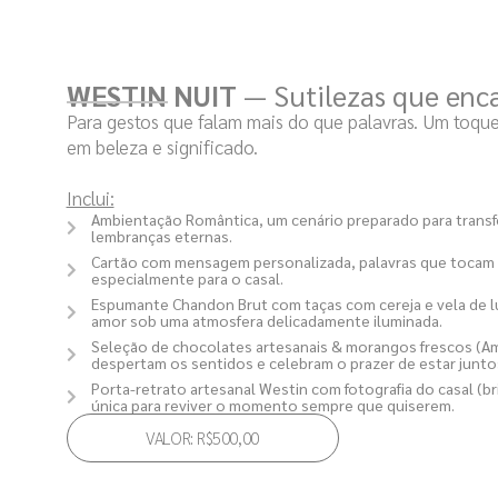
WESTIN NUIT
— Sutilezas que en
Para gestos que falam mais do que palavras. Um toqu
em beleza e significado.
Inclui:
Ambientação Romântica, um cenário preparado para tra
lembranças eternas.
Cartão com mensagem personalizada, palavras que tocam o 
especialmente para o casal.
Espumante Chandon Brut com taças com cereja e vela de l
amor sob uma atmosfera delicadamente iluminada.
Seleção de chocolates artesanais & morangos frescos (
despertam os sentidos e celebram o prazer de estar junto
Porta-retrato artesanal Westin com fotografia do casal (br
única para reviver o momento sempre que quiserem.
VALOR: R$500,00