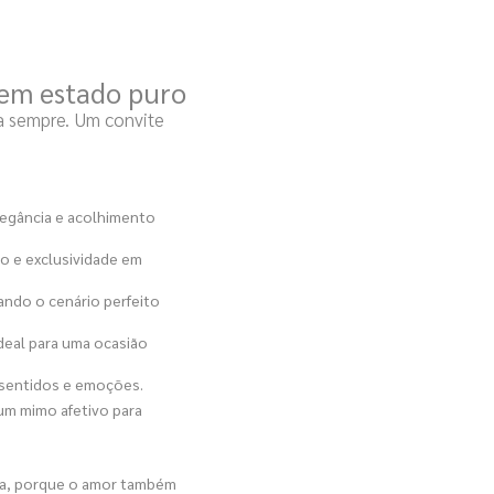
em estado puro
a sempre. Um convite
legância e acolhimento
o e exclusividade em
iando o cenário perfeito
eal para uma ocasião
entidos e emoções.
 um mimo afetivo para
a, porque o amor também