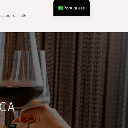
Portuguese
Especiais
ESG
Spanish
ICA