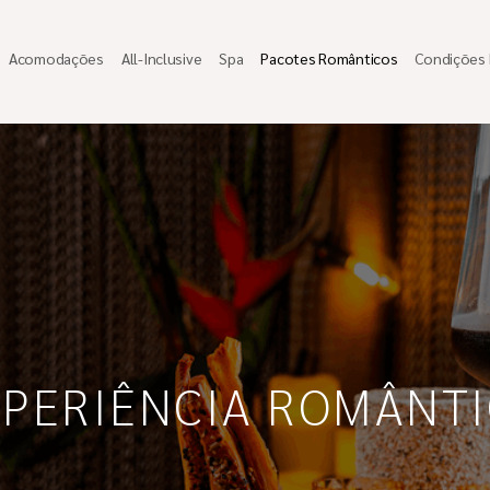
Acomodações
All-Inclusive
Spa
Pacotes Românticos
Condições 
PERIÊNCIA ROMÂNT