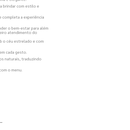
a brindar com estilo e
 completa a experiência
der o bem-estar para além
meiro atendimento do
b o céu estrelado e com
a em cada gesto.
tos naturais, traduzindo
 com o menu.
—