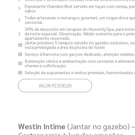
Espumante Chandon Brut servido em taças com cereja, par
sabor.
Trufas artesanais e morangos gourmet, um toque doce que
sensorial.
30% de desconto em terapias do Heavenly Spa, para esten
da noite especial. Observação: Válido somente para o pri
apartamento reservado.
Jantar privativo 5 tempos servido no gazebo exclusivo, so
vista privilegiada a área da piscina do hotel
Serviço à francesa com garçom dedicado, atenção máxim
Iluminação cênica e ambientação com cestarias e elemen
charme e sofisticação.
Seleção de espumantes e vinhos premium, harmonizados
VALOR: R$1500,00
Westin Intime
(Jantar no gazebo) 