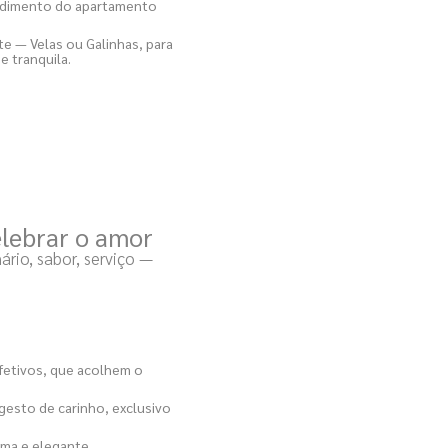
endimento do apartamento
te — Velas ou Galinhas, para
e tranquila.
elebrar o amor
rio, sabor, serviço —
afetivos, que acolhem o
esto de carinho, exclusivo
tima e elegante.