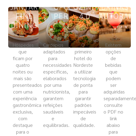
JANTAR
OPÇÕES
COZINHA
DRINKS
FINE
PERSONALIZADAS
4.0
AUTORAIS
DINING
Hóspedes
Cardápios
O
Existem
que
adaptados
primeiro
opções
ficam por
para
hotel do
de
quatro
necessidades
Nordeste
bebidas
noites ou
específicas,
a utilizar
que
mais são
elaborados
tecnologia
podem
presenteados
por uma
de ponta
ser
com uma
nutricionista,
para
adquiridas
experiência
garantem
garantir
separadamente
gastronômica
refeições
padrões
consulte
exclusiva,
saudáveis
impecáveis
o PDF no
com
e
de
link
destaque
equilibradas.
qualidade.
abaixo
para o
para