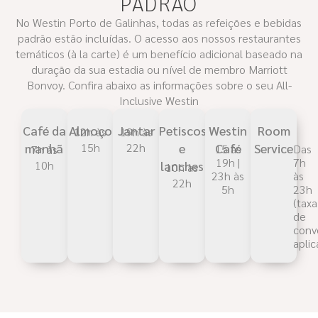
PADRÃO
No Westin Porto de Galinhas, todas as refeições e bebidas
padrão estão incluídas. O acesso aos nossos restaurantes
temáticos (à la carte) é um benefício adicional baseado na
duração da sua estadia ou nível de membro Marriott
Bonvoy. Confira abaixo as informações sobre o seu All-
Inclusive Westin
Café da
Almoço
Jantar
Petiscos
Westin
Room
12h às
19h às
manhã
15h
22h
e
Café
Service
15 às
Das
7h às
19h |
7h
10h
lanches
10h às
23h às
às
22h
5h
23h
(taxa
de
conv
aplic