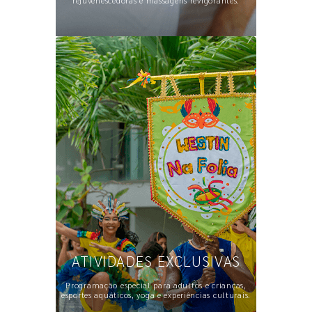
rejuvenescedoras e massagens revigorantes.
ATIVIDADES EXCLUSIVAS
Programação especial para adultos e crianças,
esportes aquáticos, yoga e experiências culturais.