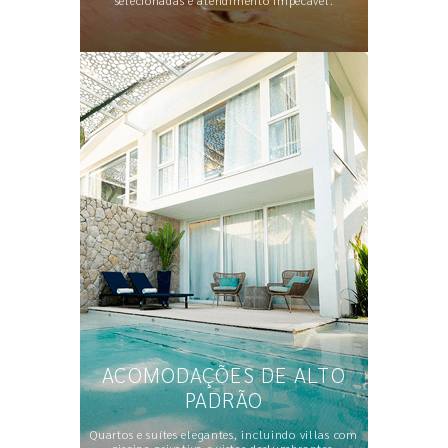
selecionadas e atendimento impecável.
ACOMODAÇÕES DE ALTO
PADRÃO
Quartos e suítes elegantes, incluindo villas com