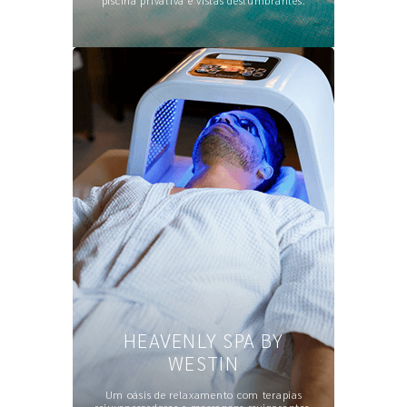
piscina privativa e vistas deslumbrantes.
HEAVENLY SPA BY
WESTIN
Um oásis de relaxamento com terapias