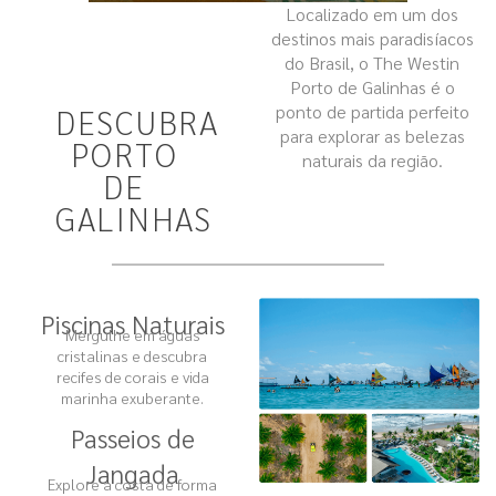
Localizado em um dos
destinos mais paradisíacos
do Brasil, o The Westin
Porto de Galinhas é o
ponto de partida perfeito
DESCUBRA
para explorar as belezas
PORTO
naturais da região.
DE
GALINHAS
Piscinas Naturais
Mergulhe em águas
cristalinas e descubra
recifes de corais e vida
marinha exuberante.
Passeios de
Jangada
Explore a costa de forma