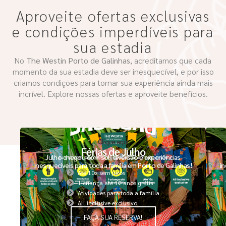
Aproveite ofertas exclusivas
e condições imperdíveis para
sua estadia
No
The Westin Porto de Galinhas
, acreditamos que cada
momento da sua estadia deve ser inesquecível, e por isso
criamos condições para tornar sua experiência ainda mais
incrível. Explore nossas ofertas e aproveite benefícios.
Clique aqui
Férias de Julho
Julho chegou com sol, diversão e experiências
inesquecíveis para toda a família em Porto de Galinhas!
in
Até 10x sem juros
1 criança até 12 anos grátis
Atividades para toda a família
All inclusive exclusivo
FAÇA SUA RESERVA!