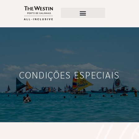
Pacotes Românticos
Condições Especiais
CONDIÇÕES ESPECIAIS